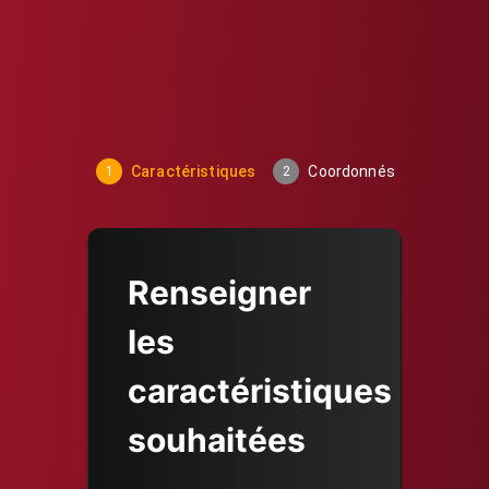
Caractéristiques
Coordonnés
Finali
1
2
3
Renseigner
les
caractéristiques
souhaitées